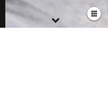
IHRE MALER­PROFIS AUS AUGUSTDORF
FARBEN SIND UNSERE
LEIDENSCHAFT SEIT 2014
Bei uns erhalten Sie eine freundliche und hochqualifizierte
Beratung bei der Gestaltung Ihrer Räume mit individuellen
Anstrichen, modernen Farben und Tapeten.